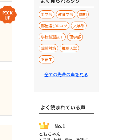
よく見られるタグ
工学部
教育学部
前期
部屋選びのコツ
文学部
学校型選抜Ⅰ
理学部
受験対策
推薦入試
下宿生
全ての先輩の声を見る
よく読まれている声
ともちゃん
工学部 情報・電気・数理デー