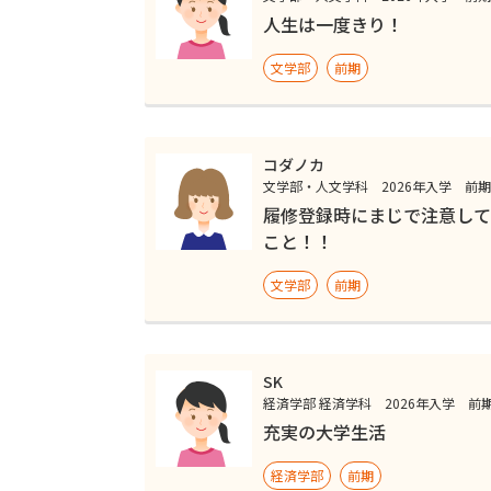
人生は一度きり！
文学部
前期
コダノカ
文学部・人文学科 2026年入学 前
履修登録時にまじで注意して
こと！！
文学部
前期
SK
経済学部 経済学科 2026年入学 前
充実の大学生活
経済学部
前期