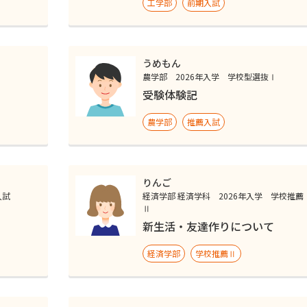
工学部
前期入試
うめもん
農学部 2026年入学 学校型選抜Ⅰ
受験体験記
農学部
推薦入試
りんご
入試
経済学部 経済学科 2026年入学 学校推薦
Ⅱ
新生活・友達作りについて
経済学部
学校推薦Ⅱ