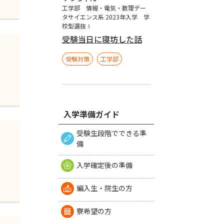
工学部 情報・電気・数理デー
タサイエンス系 2023年入学 学
校型選抜Ⅰ
受験当日に寝坊した話
受験対策
工学部
入学準備ガイド
受験生段階でできる準
備
入学確定後の準備
編入生・院生の方
寮希望の方