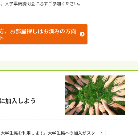
ん。⼊学準備説明会に必ずご参加ください。
方、お部屋探しはお済みの方向
ト
に加⼊しよう
で⼤学⽣協を利⽤します。⼤学⽣協への加⼊がスタート！