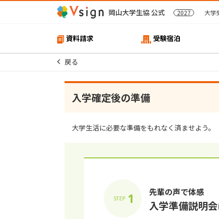
岡山大学生協 公式
2027
大学
資料請求
受験宿泊
戻る
⼊学確定後の準備
⼤学⽣活に必要な準備をもれなく済ませよう。
先輩の声で体感
1
STEP
⼊学準備説明会