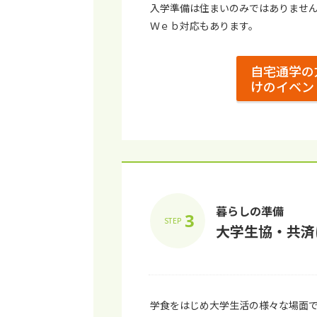
⼊学準備は住まいのみではありませ
Ｗｅｂ対応もあります。
自宅通学の
けのイベン
暮らしの準備
3
STEP
⼤学⽣協・共済
学⾷をはじめ⼤学⽣活の様々な場⾯