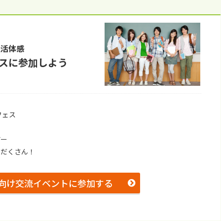
⽣活体感
スに参加しよう
フェス
アー
りだくさん！
向け交流イベントに参加する