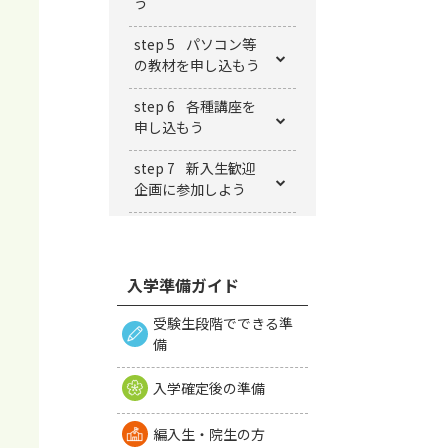
う
step 5
パソコン等
の教材を申し込もう
step 6
各種講座を
申し込もう
step 7
新⼊⽣歓迎
企画に参加しよう
入学準備ガイド
受験生段階でできる準
備
入学確定後の準備
編入生・院生の方