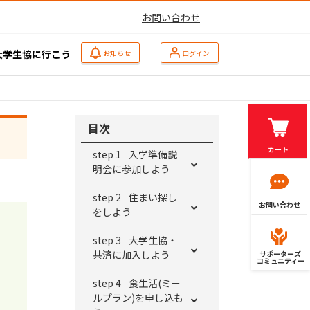
お問い合わせ
大学生協に行こう
お知らせ
ログイン
目次
カート
step 1
⼊学準備説
明会に参加しよう
step 2
住まい探し
お問い合わせ
をしよう
step 3
⼤学⽣協・
共済に加⼊しよう
サポーターズ
コミュニティー
step 4
⾷⽣活(ミー
ルプラン)を申し込も