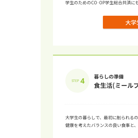
学生のためのCO·OP学生総合共済に
⼤学
暮らしの準備
4
STEP
⾷⽣活(ミール
⼤学⽣の暮らしで、最初に削られる
健康を考えたバランスの良い⾷事と