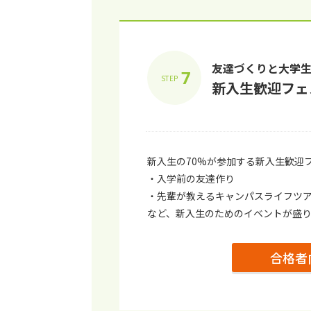
友達づくりと⼤学
7
STEP
新⼊⽣歓迎フェ
新⼊⽣の70%が参加する新⼊⽣歓迎
・⼊学前の友達作り
・先輩が教えるキャンパスライフツ
など、新⼊⽣のためのイベントが盛
合格者