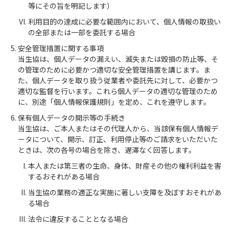
等にその旨を明記します）
利用目的の達成に必要な範囲内において、個人情報の取扱い
の全部または一部を委託する場合
安全管理措置に関する事項
当生協は、個人データの漏えい、滅失または毀損の防止等、そ
の管理のために必要かつ適切な安全管理措置を講じます。ま
た、個人データを取り扱う従業者や委託先に対して、必要かつ
適切な監督を行います。これら個人データの適切な管理のため
に、別途「個人情報保護規則」を定め、これを遵守します。
保有個人データの開示等の手続き
当生協は、ご本人またはその代理人から、当該保有個人情報デ
ータについて、開示、訂正、利用停止等のご請求をいただいた
ときは、次の各号の場合を除き、遅滞なく回答します。
本人または第三者の生命、身体、財産その他の権利利益を害
するおそれがある場合
当生協の業務の適正な実施に著しい支障を及ぼすおそれがあ
る場合
法令に違反することとなる場合