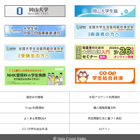
運営会社情報
生協アカウント利用規約
Vsign利用規約
個人情報保護方針
よくある質問Q&A
特定商取引法に基づく表記
CO·OP学生総合共済
ログイン
© Univ Coop Vsign.