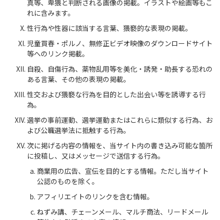
真等、卑猥と判断される画像の掲載。イラストや絵画等もこ
れに含みます。
性行為や性器に該当する言葉、猥褻的な表現の掲載。
児童買春・ポルノ、無修正ビデオ映像のダウンロードサイト
等へのリンク掲載。
自殺、自傷行為、薬物乱用等を美化・誘発・助長する恐れの
ある言葉、その他の表現の掲載。
性交および猥褻な行為を目的とした出会い等を誘導する行
為。
選挙の事前運動、選挙運動またはこれらに類似する行為、お
よび公職選挙法に抵触する行為。
次に掲げる内容の情報を、当サイト内の書き込み可能な箇所
に投稿し、又はメッセージで送信する行為。
商業用の広告、宣伝を目的とする情報。ただし当サイト
公認のものを除く。
アフィリエイトのリンクを含む情報。
ねずみ講、チェーンメール、マルチ商法、リードメール