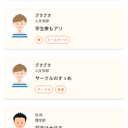
ざきざき
人文学部
学生寮もアリ
寮
ミールカード
ざきざき
人文学部
サークルのすゝめ
サークル
友達
O.H.
理学部
将来は大丈夫