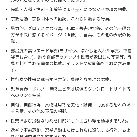
民族・人種・性別・年齢等による差別につながる表現の掲載。
宗教活動、宗教団体への勧誘、これらに類する行為。
暴力的、グロテスクな写真、死体・殺害現場等、その他一般の
方が不快に感ずるイメージ（画像）、言葉、その他の表現の掲
載。
露出度の高いヌード写真(モザイク、ぼかしを入れた写真、下着
姿等も含む)、胸や臀部等のアップや性器が露出した写真等、卑
猥と判断される画像の掲載。イラストや絵画等もこれに含みま
す。
性行為や性器に該当する言葉、猥褻的な表現の掲載。
児童買春・ポルノ、無修正ビデオ映像のダウンロードサイト等
へのリンク掲載。
自殺、自傷行為、薬物乱用等を美化・誘発・助長する恐れのあ
る言葉、その他の表現の掲載。
性交および猥褻な行為を目的とした出会い等を誘導する行為。
選挙の事前運動、選挙運動またはこれらに類似する行為、およ
び公職選挙法に抵触する行為。