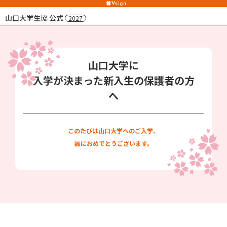
山口大学生協 公式
2027
山口大学に
⼊学が決まった新⼊⽣の保護者の⽅
へ
このたびは山口大学へのご入学、
誠におめでとうございます。