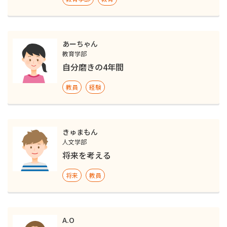
あーちゃん
教育学部
自分磨きの4年間
教員
経験
きゅまもん
人文学部
将来を考える
将来
教員
A.O