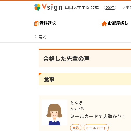
山口大学生協 公式
2027
大学
資料請求
お部屋探し
戻る
合格した先輩の声
食事
とんぼ
人文学部
ミールカードで大助かり！
自炊
ミールカード