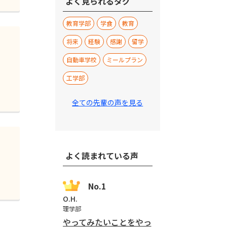
よく見られるタグ
教育学部
学食
教育
将来
経験
感謝
留学
自動車学校
ミールプラン
工学部
全ての先輩の声を見る
よく読まれている声
O.H.
理学部
やってみたいことをやっ