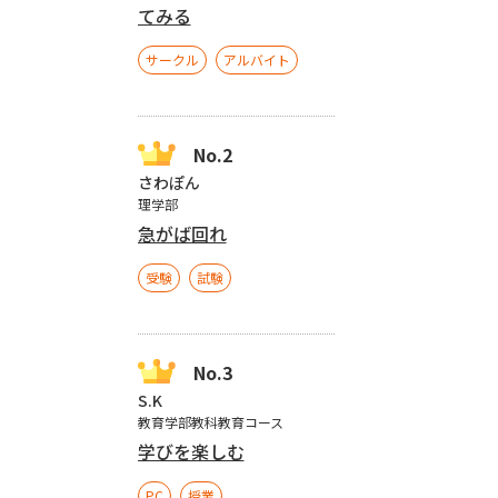
てみる
サークル
アルバイト
さわぽん
理学部
急がば回れ
受験
試験
S.K
教育学部教科教育コース
学びを楽しむ
PC
授業