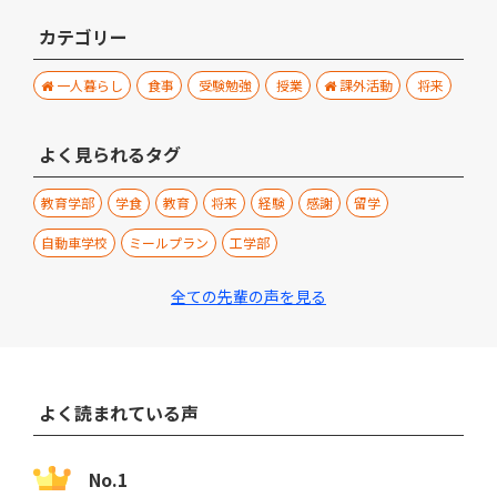
カテゴリー
一人暮らし
食事
受験勉強
授業
課外活動
将来
よく見られるタグ
教育学部
学食
教育
将来
経験
感謝
留学
自動車学校
ミールプラン
工学部
全ての先輩の声を見る
よく読まれている声