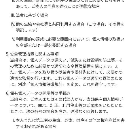
人の生命、身体または財産の保護のために必要がある場合で
あって、ご本人の同意を得ることが困難な場合
法令に基づく場合
他の生協や会社等と共同利用する場合（この場合、その旨を
明記します）
利用目的の達成に必要な範囲内において、個人情報の取扱い
の全部または一部を委託する場合
安全管理措置に関する事項
当組合は、個人データの漏えい、滅失または毀損の防止等、そ
の管理のために必要かつ適切な安全管理措置を講じます。ま
た、個人データを取り扱う従業者や委託先に対して、必要かつ
適切な監督を行います。これら個人データの適切な管理のため
に、別途「個人情報保護規則」を定め、これを遵守します。
保有個人データの開示等の手続き
当組合は、ご本人またはその代理人から、当該保有個人情報デ
ータについて、開示、訂正、利用停止等のご請求をいただいた
ときは、次の各号の場合を除き、遅滞なく回答します。
本人または第三者の生命、身体、財産その他の権利利益を害
するおそれがある場合