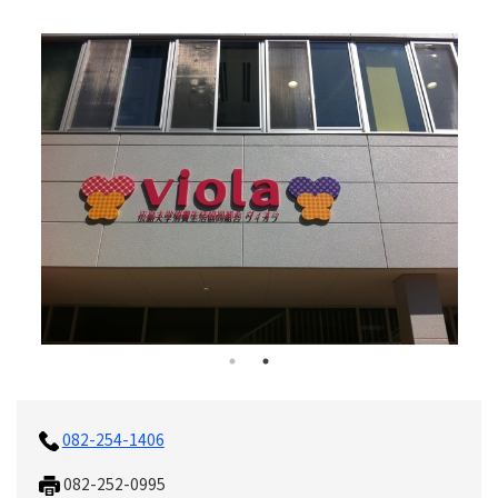
082-254-1406
082-252-0995