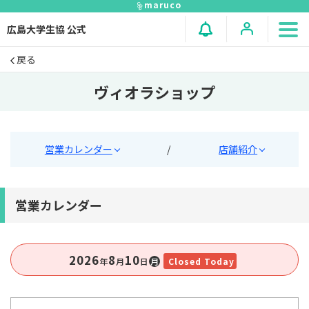
maruco
広島大学生協 公式
戻る
ヴィオラショップ
営業カレンダー
/
店舗紹介
営業カレンダー
2026
8
10
年
⽉
⽇
月
Closed Today