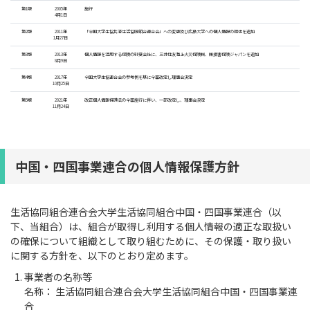
第1版
2005年
施行
4月1日
第2版
2011年
「全国大学生協共済生活協同組合連合会」への変更及び広島大学への個人情報の提供を追加
1月27日
第3版
2013年
個人情報を活用する保険の引受会社に、三井住友海上火災保険㈱、㈱損害保険ジャパンを追加
8月9日
第4版
2017年
全国大学生協連合会の参考例を基に全面改定し理事会決定
10月25日
第5版
2021年
改正個人情報保護法の全面施行に伴い、一部改定し、理事会決定
11月24日
中国・四国事業連合の個人情報保護方針
生活協同組合連合会大学生活協同組合中国・四国事業連合（以
下、当組合）は、組合が取得し利用する個人情報の適正な取扱い
の確保について組織として取り組むために、その保護・取り扱い
に関する方針を、以下のとおり定めます。
事業者の名称等
名称： 生活協同組合連合会大学生活協同組合中国・四国事業連
合