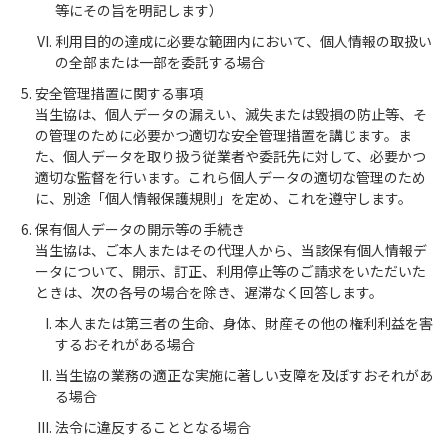
等にその旨を明記します）
利用目的の達成に必要な範囲内において、個人情報の取扱い
の全部または一部を委託する場合
安全管理措置に関する事項
当生協は、個人データの漏えい、滅失または毀損の防止等、そ
の管理のために必要かつ適切な安全管理措置を講じます。ま
た、個人データを取り扱う従業者や委託先に対して、必要かつ
適切な監督を行います。これら個人データの適切な管理のため
に、別途「個人情報保護規則」を定め、これを遵守します。
保有個人データの開示等の手続き
当生協は、ご本人またはその代理人から、当該保有個人情報デ
ータについて、開示、訂正、利用停止等のご請求をいただいた
ときは、次の各号の場合を除き、遅滞なく回答します。
本人または第三者の生命、身体、財産その他の権利利益を害
するおそれがある場合
当生協の業務の適正な実施に著しい支障を及ぼすおそれがあ
る場合
法令に違反することとなる場合