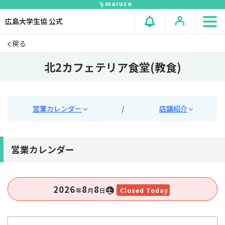
maruco
広島大学生協 公式
戻る
北2カフェテリア食堂(教食)
営業カレンダー
/
店舗紹介
営業カレンダー
2026
8
8
年
⽉
⽇
土
Closed Today