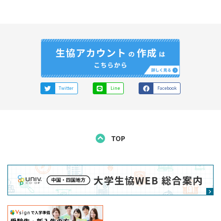
用規約が存在する場合は、その利用規約をご確認くだ
用規約の内容を承諾の上、利用することになります。
さい。
2. ユーザーの資格
第3条 取得する情報
当サイトを利用できるユーザーは以下の方です。
取得する情報の取扱い
当サイトご利用にあたり、利用者から提供される
鳥取大学生協に係る大学の学生およびその保護者
Twitter
Line
Facebook
個人データは、鳥取大学生協、及び大学生協中国
四国事業連合が取得し、2のとおり共同利用しま
す。
3. アカウント
なお、アカウント登録は鳥取大学生協に対して行
TOP
うため、鳥取大学生協以外の会員大学生協が当該
本サービスの利用に際して、情報を登録のうえ、アカ
利用者の個人データを取得・利用することはあり
ウントの作成（以下「生協アカウント」という）が必
ません。
要となります。この場合、ユーザーの皆さまは、真
実、正確かつ完全な情報を登録しなければならず、常
共同して利用する項目
に最新の情報となるよう修正しなければなりません。
氏名、性別、住所、電話番号、携帯電話番号、メール
ユーザーの皆さまは、本サービスの利用にて認証情報
アドレス、学部学科（受験・入学予定含む）、その他
を登録する場合、これを不正に利用されないようご自