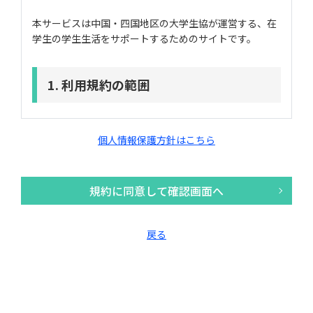
本サービスは中国・四国地区の大学生協が運営する、在
生協アカウントは、鳥取大学生活協同組合（以下鳥取
学生の学生生活をサポートするためのサイトです。
大学生協）及び生活協同組合連合会大学生活協同組合
中国・四国事業連合（以下「大学生協中国四国事業連
合」という）が運営する当サイトを利用することがで
きるアカウントです。①合格前アカウントと②在学生
1. 利用規約の範囲
アカウントを合わせて、生協アカウントと言います。
それぞれ以下の方が登録することができます。
ユーザーの皆様は鳥取大学生活協同組合（以下「鳥取大
合格前アカウント 鳥取大学を受験する学生本
学生協」という）及び生活協同組合連合会大学生活協同
個人情報保護方針はこちら
人・保護者
組合中国・四国事業連合（以下「大学生協中国四国事業
在学生アカウント 鳥取大学の入学者及び在学
連合」という）が運営する在学生の学生生活応援サイト
生本人・保護者
「maruco」（以下「当サイト」という）の利用に関
規約に同意して確認画面へ
し、以下の利用規約の内容を承諾の上、利用するものと
します。
第2条 規約の適用
この利用規約の他に、当サイト内の個別サービスの利用
戻る
規約が存在する場合は、その利用規約の内容を承諾の
上、利用することになります。
本規約は、鳥取大学生協及び大学生協中国四国事業連
また、当サイトからリンクされた大学生協中国四国事業
合が運営する当サイトの利用に関して適用されます。
連合に属する会員大学生協（以下「会員大学生協」とい
この利用規約の他に、当サイト内の個別サービスの利
う）等の他サイトの利用規約が存在する場合は、その利