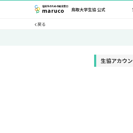
在校生
のための
総合窓口
maruco
鳥取大学生協 公式
戻る
生協アカウン