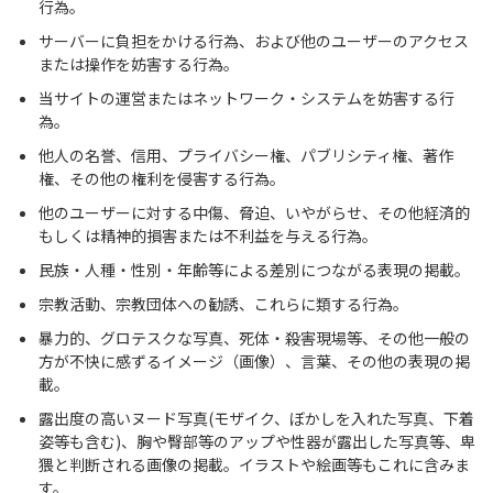
行為。
サーバーに負担をかける行為、および他のユーザーのアクセス
または操作を妨害する行為。
当サイトの運営またはネットワーク・システムを妨害する行
為。
他人の名誉、信用、プライバシー権、パブリシティ権、著作
権、その他の権利を侵害する行為。
他のユーザーに対する中傷、脅迫、いやがらせ、その他経済的
もしくは精神的損害または不利益を与える行為。
民族・人種・性別・年齢等による差別につながる表現の掲載。
宗教活動、宗教団体への勧誘、これらに類する行為。
暴力的、グロテスクな写真、死体・殺害現場等、その他一般の
方が不快に感ずるイメージ（画像）、言葉、その他の表現の掲
載。
露出度の高いヌード写真(モザイク、ぼかしを入れた写真、下着
姿等も含む)、胸や臀部等のアップや性器が露出した写真等、卑
猥と判断される画像の掲載。イラストや絵画等もこれに含みま
す。