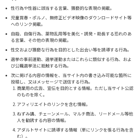
性行為や性器に該当する言葉、猥褻的な表現の掲載。
児童買春・ポルノ、無修正ビデオ映像のダウンロードサイト等
へのリンク掲載。
自殺、自傷行為、薬物乱用等を美化・誘発・助長する恐れのあ
る言葉、その他の表現の掲載。
性交および猥褻な行為を目的とした出会い等を誘導する行為。
選挙の事前運動、選挙運動またはこれらに類似する行為、およ
び公職選挙法に抵触する行為。
次に掲げる内容の情報を、当サイト内の書き込み可能な箇所に
投稿し、又はメッセージで送信する行為。
商業用の広告、宣伝を目的とする情報。ただし当サイト公認
のものを除く。
アフィリエイトのリンクを含む情報。
ねずみ講、チェーンメール、マルチ商法、リードメール等他
人を勧誘する内容の情報。
アダルトサイトに誘導する情報（単にリンクを張る行為を含
む）。