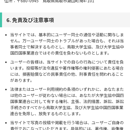
住所：〒680-0945 鳥取県鳥取市湖山町南4-101
6. 免責及び注意事項
当サイトでは、基本的にユーザー同士の通信や活動に関与しま
せん。万一ユーザー同士のトラブルがあった場合も、それは当
事者同士で解決するものとし、鳥取大学生協、及び大学生協中
国四国事業連合ではその責任を負わないものとします。
ユーザーの皆様は、当サイトでの自らの行為について責任を負
います。投稿等が法令違反や著作権等の権利侵害にあたる場合
には、損害賠償などの民事責任の他、刑事責任を問われること
があります。
法律またはユーザー利用規約の条項のいずれかに、あなたまた
は他のユーザーが従わない場合には、あなたが大学生協中国四
国事業連合に対して有する権利、主張、法的措置、訴訟、訴訟
手続きのすべてから鳥取大学生協、及び大学生協中国四国事業
連合を免除し、放免するものとします。
当サイトで写真の投稿や掲載を行う場合は、ユーザーご自身の
責任でおこなっていただきます。具体的には、著作権、肖像権