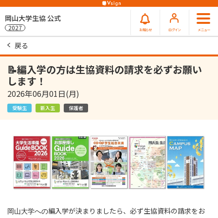
岡山大学生協 公式
2027
お知らせ
ログイン
メニュー
戻る
📝編入学の方は生協資料の請求を必ずお願い
します！
2026年06月01日(月)
受験生
新入生
保護者
編入学が決まりましたら、必ず生協資料の請求をお
岡山大学への