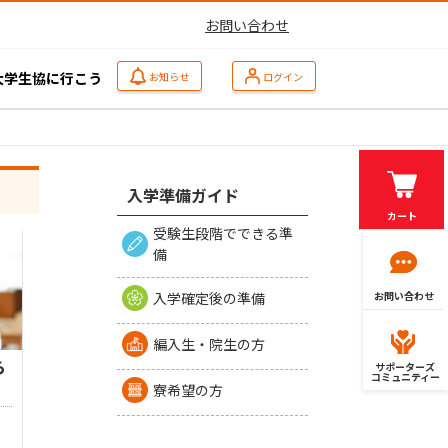
お問い合わせ
大学生協に行こう
お知らせ
ログイン
入学準備ガイド
カート
受験生段階でできる準
備
入学確定後の準備
お問い合わせ
編入生・院生の方
ら
サポーターズ
コミュニティー
寮希望の方