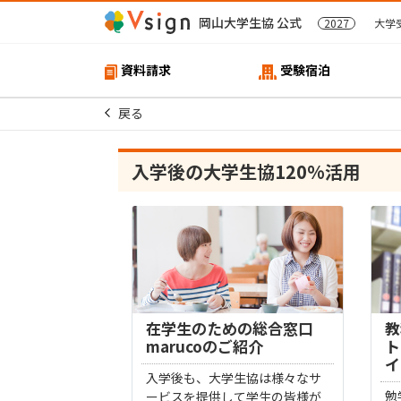
岡山大学生協 公式
2027
大学
資料請求
受験宿泊
戻る
入学後の大学生協120%活用
在学⽣のための総合窓⼝
教
marucoのご紹介
ト
イ
⼊学後も、⼤学⽣協は様々なサ
勉
ービスを提供して学⽣の皆様が