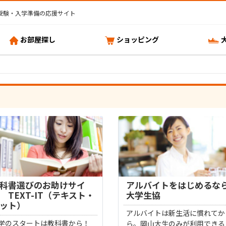
受験・入学準備の応援サイト
お部屋探し
ショッピング
科書選びのお助けサイ
アルバイトをはじめるな
 TEXT-IT（テキスト・
大学生協
ット）
アルバイトは新生活に慣れてか
学のスタートは教科書から！
ら。岡山大生のみが利用できる