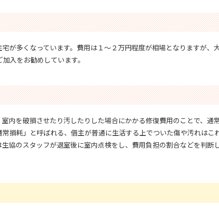
住宅が多くなっています。費用は１～２万円程度が相場となりますが、
ご加入をお勧めしています。
、室内を破損させたり汚したりした場合にかかる修復費用のことで、通
通常損耗」と呼ばれる、借主が普通に生活する上でついた傷や汚れはこ
は生協のスタッフが退室後に室内点検をし、費用負担の割合などを判断