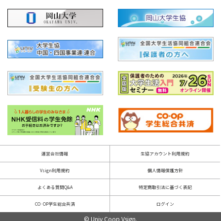
運営会社情報
生協アカウント利用規約
Vsign利用規約
個人情報保護方針
よくある質問Q&A
特定商取引法に基づく表記
CO·OP学生総合共済
ログイン
© Univ Coop Vsign.