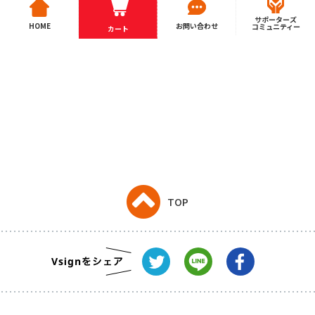
サポーターズ
HOME
お問い合わせ
コミュニティー
カート
TOP