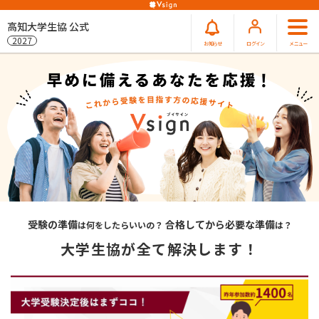
高知大学生協 公式
2027
お知らせ
ログイン
メニュー
受験の準備
合格してから必要な準備
は何をしたらいいの？
は？
大学生協が全て解決します！