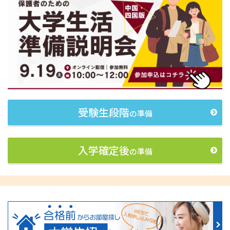
受験生段階
の準備
入学確定後
の準備