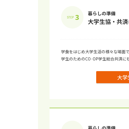
暮らしの準備
3
STEP
⼤学⽣協・共済
学⾷をはじめ⼤学⽣活の様々な場⾯
学生のためのCO·OP学生総合共済に
⼤学
暮らしの準備