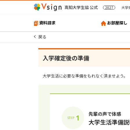
高知大学生協 公式
2027
大学
資料請求
お部屋探し
戻る
⼊学確定後の準備
⼤学⽣活に必要な準備をもれなく済ませよう。
先輩の声で体感
1
STEP
大学生活準備説