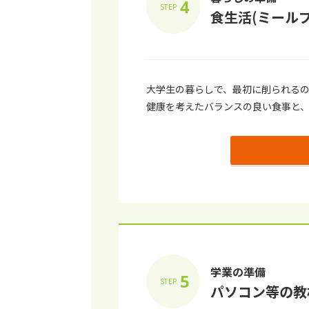
4
STEP
⾷⽣活(ミール
⼤学⽣の暮らしで、最初に削られる
健康を考えたバランスの良い⾷事と
学業の準備
5
STEP
パソコン等の教