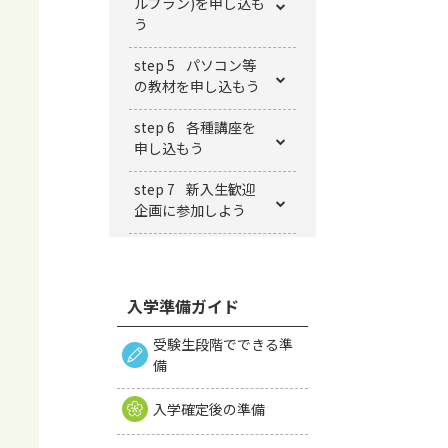
ルプラン)を申し込も
う
step 5
パソコン等
の教材を申し込もう
step 6
各種講座を
申し込もう
step 7
新⼊⽣歓迎
企画に参加しよう
入学準備ガイド
受験生段階でできる準
備
入学確定後の準備