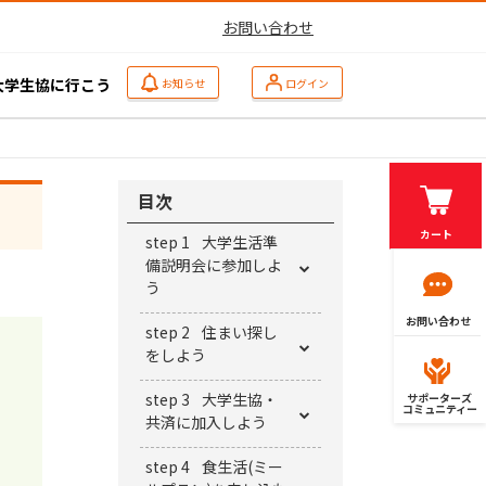
お問い合わせ
大学生協に行こう
お知らせ
ログイン
目次
カート
step 1
大学生活準
備説明会に参加しよ
う
お問い合わせ
step 2
住まい探し
をしよう
step 3
⼤学⽣協・
サポーターズ
コミュニティー
共済に加⼊しよう
step 4
⾷⽣活(ミー