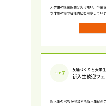
⼤学⽣の授業期間は実は短い。卒業
な体験の場や各種講座を⽤意してい
友達づくりと⼤学
7
STEP
新⼊⽣歓迎フェ
新⼊⽣の70%が参加する新⼊⽣歓迎