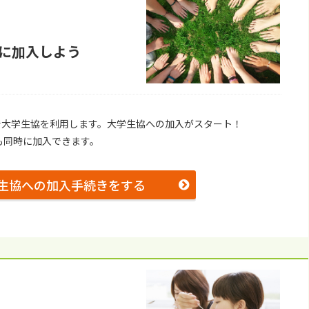
に加⼊しよう
で⼤学⽣協を利⽤します。⼤学⽣協への加⼊がスタート！
も同時に加入できます。
⽣協への加⼊⼿続きをする