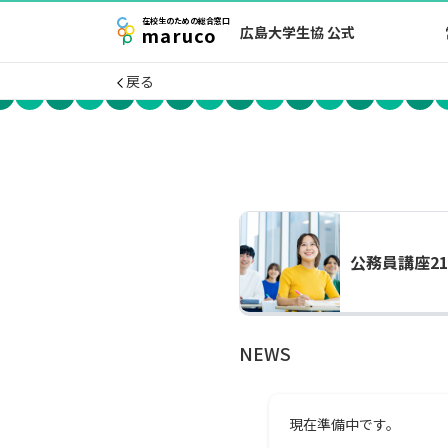
在校生
のための
総合窓口
maruco
広島大学生協 公式
戻る
公務員講座2
NEWS
現在準備中です。