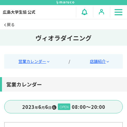
maruco
広島大学生協 公式
戻る
ヴィオラダイニング
営業カレンダー
/
店舗紹介
営業カレンダー
2023
6
6
08:00〜20:00
OPEN
年
⽉
⽇
火