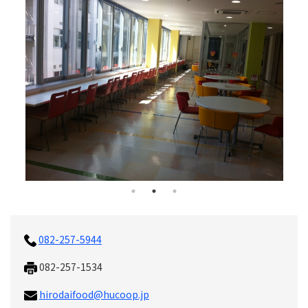
082-257-5944
082-257-1534
hirodaifood@hucoop.jp