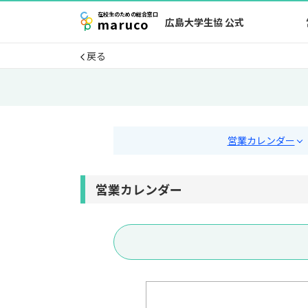
在校生
のための
総合窓口
maruco
広島大学生協 公式
戻る
営業カレンダー
営業カレンダー