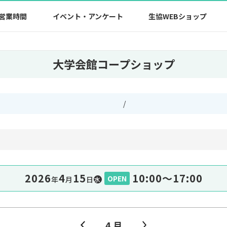
営業時間
イベント・アンケート
生協WEBショップ
大学会館コープショップ
/
2026
4
15
10:00〜17:00
OPEN
年
⽉
⽇
水
4 月