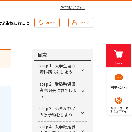
お問い合わせ
大学生協に行こう
お知らせ
ログイン
目次
カート
step 1
大学生協の
資料請求をしよう
step 2
受験時保護
お問い合わせ
者説明会に参加しよ
う
step 3
必要な商品
サポーターズ
コミュニティー
の仮予約をしよう
step 4
入学確定後