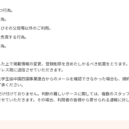
つ行為。
行為。
よびその父母等以外のご利用。
を売買する行為。
行為。
した上で掲載情報の変更、登録削除を含めたしかるべき処置をとります
ドレス宛に送信させていただきます。
大学生協中国四国事業連合からのメールを確認できなかった場合も、規
了承ください。
受け付けておりません。判断の難しいケースに関しては、複数のスタッ
させていただきます。その場合、利用者の皆様から寄せられる通報に対