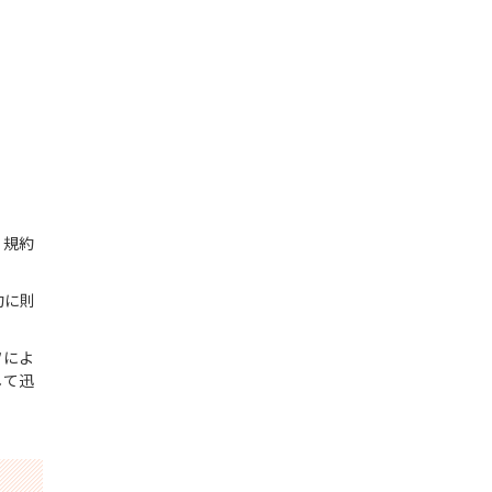
。規約
約に則
フによ
して迅