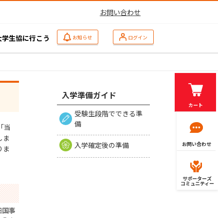
お問い合わせ
大学生協に行こう
お知らせ
ログイン
入学準備ガイド
カート
受験生段階でできる準
備
「当
しま
入学確定後の準備
お問い合わせ
りま
サポーターズ
コミュニティー
四国事