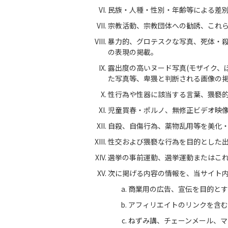
民族・人種・性別・年齢等による差
宗教活動、宗教団体への勧誘、これ
暴力的、グロテスクな写真、死体・
の表現の掲載。
露出度の高いヌード写真(モザイク、
た写真等、卑猥と判断される画像の
性行為や性器に該当する言葉、猥褻
児童買春・ポルノ、無修正ビデオ映
自殺、自傷行為、薬物乱用等を美化
性交および猥褻な行為を目的とした
選挙の事前運動、選挙運動またはこ
次に掲げる内容の情報を、当サイト
商業用の広告、宣伝を目的とす
アフィリエイトのリンクを含む
ねずみ講、チェーンメール、マ