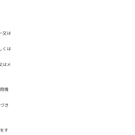
一又は
しくは
又はメ
信用情
基づき
等をす