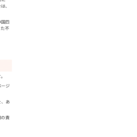
合は、
中国四
じた不
す。
ページ
を、あ
切の責