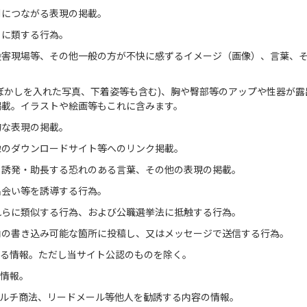
別につながる表現の掲載。
らに類する行為。
殺害現場等、その他一般の方が不快に感ずるイメージ（画像）、言葉、
ぼかしを入れた写真、下着姿等も含む)、胸や臀部等のアップや性器が露
掲載。イラストや絵画等もこれに含みます。
的な表現の掲載。
像のダウンロードサイト等へのリンク掲載。
・誘発・助長する恐れのある言葉、その他の表現の掲載。
出会い等を誘導する行為。
れらに類似する行為、および公職選挙法に抵触する行為。
内の書き込み可能な箇所に投稿し、又はメッセージで送信する行為。
る情報。ただし当サイト公認のものを除く。
情報。
ルチ商法、リードメール等他人を勧誘する内容の情報。