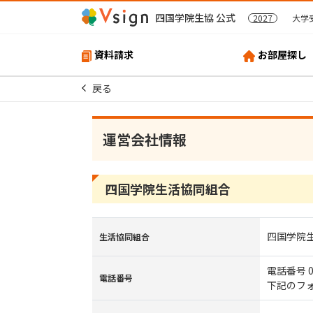
四国学院生協 公式
2027
大学
資料請求
お部屋探し
戻る
運営会社情報
四国学院生活協同組合
四国学院
生活協同組合
電話番号 08
電話番号
下記のフ