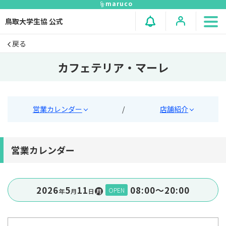
maruco
鳥取大学生協 公式
戻る
カフェテリア・マーレ
営業カレンダー
/
店舗紹介
営業カレンダー
2026
5
11
08:00〜20:00
OPEN
年
⽉
⽇
月