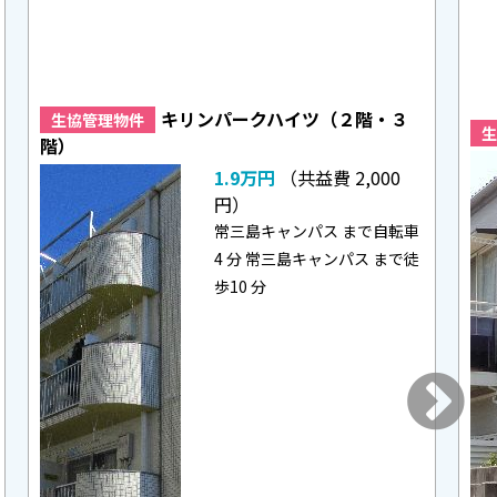
キリンパークハイツ（２階・３
生協管理物件
生
階）
1.9
万円
（共益費 2,000
円）
常三島キャンパス まで自転車
4 分 常三島キャンパス まで徒
歩10 分