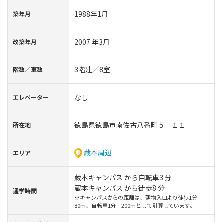
1988年1月
築年⽉
2007 年3月
改築年月
3階建／8室
階数∕室数
なし
エレベーター
徳島県徳島市南佐古八番町５－１１
所在地
蔵本周辺
エリア
蔵本キャンパス から自転車3 分
蔵本キャンパス から徒歩8 分
通学時間
※キャンパスからの距離は、建物入口より徒歩1分＝
80m、自転車1分＝200mとして計算しています。