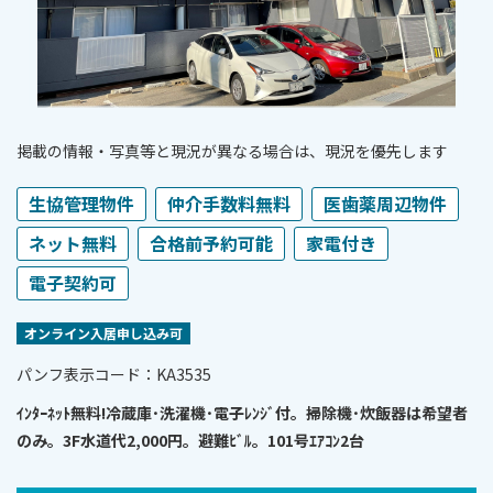
掲載の情報・写真等と現況が異なる場合は、現況を優先します
生協管理物件
仲介手数料無料
医歯薬周辺物件
ネット無料
合格前予約可能
家電付き
電子契約可
オンライン⼊居申し込み可
パンフ表⽰コード：KA3535
ｲﾝﾀｰﾈｯﾄ無料!冷蔵庫･洗濯機･電子ﾚﾝｼﾞ付。掃除機･炊飯器は希望者
のみ。3F水道代2,000円。避難ﾋﾞﾙ。101号ｴｱｺﾝ2台