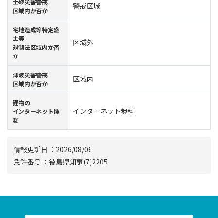
⼟砂災害警戒
警戒区域
区域内か否か
宅地造成等特定盛
土等
区域外
規制法区域内か否
か
津波災害警戒
区域内
区域内か否か
建物の
インターネット無料
インターネット種
類
情報更新⽇ ：2026/08/06
免許番号 ：徳島県知事(7)2205