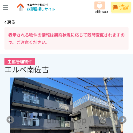
徳島大学生協公式
お部屋探しサイト
検討BOX
戻る
表⽰される物件の情報は契約状況に応じて随時変更されますの
で、ご注意ください。
生協管理物件
エルベ南佐古