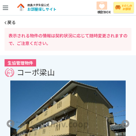
徳島大学生協公式
お部屋探しサイト
検討BOX
戻る
表⽰される物件の情報は契約状況に応じて随時変更されますの
で、ご注意ください。
生協管理物件
コーポ梁山