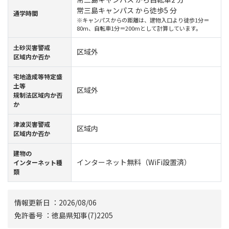
常三島キャンパス から徒歩5 分
通学時間
※キャンパスからの距離は、建物入口より徒歩1分＝
80m、自転車1分＝200mとして計算しています。
⼟砂災害警戒
区域外
区域内か否か
宅地造成等特定盛
土等
区域外
規制法区域内か否
か
津波災害警戒
区域内
区域内か否か
建物の
インターネット無料（WiFi設置済）
インターネット種
類
情報更新⽇ ：2026/08/06
免許番号 ：徳島県知事(7)2205