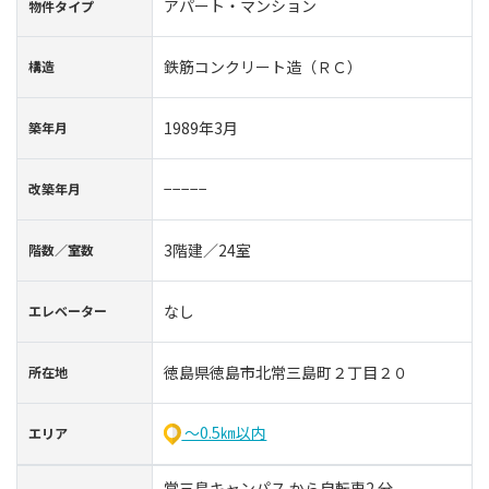
アパート・マンション
物件タイプ
鉄筋コンクリート造（ＲＣ）
構造
1989年3月
築年⽉
−−−−−
改築年月
3階建／24室
階数∕室数
なし
エレベーター
徳島県徳島市北常三島町２丁目２０
所在地
～0.5㎞以内
エリア
常三島キャンパス から自転車2 分