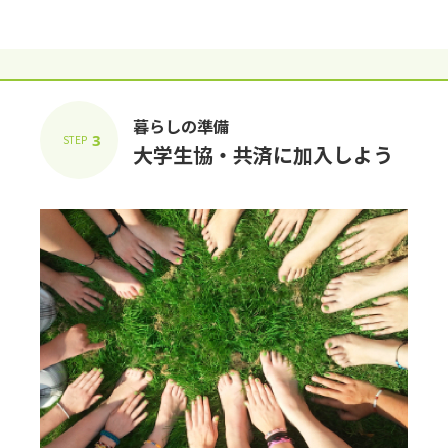
暮らしの準備
3
STEP
⼤学⽣協・共済に加⼊しよう