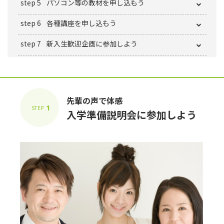
step 5
パソコン等の教材を申し込もう
step 6
各種講座を申し込もう
step 7
新⼊⽣歓迎企画に参加しよう
先輩の声で体感
1
STEP
⼊学準備説明会に参加しよう