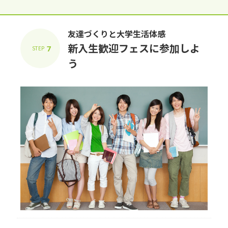
友達づくりと⼤学⽣活体感
新⼊⽣歓迎フェスに参加しよ
7
STEP
う