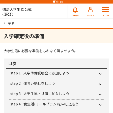
徳島大学生協 公式
2027
お知らせ
ログイン
メニュー
戻る
⼊学確定後の準備
⼤学⽣活に必要な準備をもれなく済ませよう。
目次
step 1
⼊学準備説明会に参加しよう
step 2
住まい探しをしよう
step 3
⼤学⽣協・共済に加⼊しよう
step 4
⾷⽣活(ミールプラン)を申し込もう