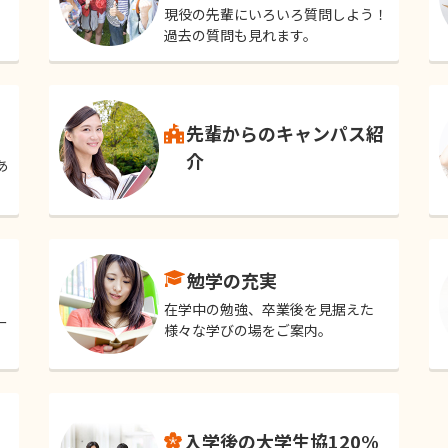
現役の先輩にいろいろ質問しよう！
過去の質問も見れます。
先輩からのキャンパス紹
介
あ
勉学の充実
在学中の勉強、卒業後を見据えた
ー
様々な学びの場をご案内。
入学後の大学生協120%