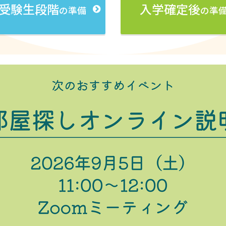
受験生段階
入学確定後
の準備
の準