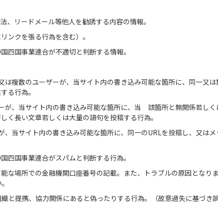
。
商法、リードメール等他人を勧誘する内容の情報。
にリンクを張る行為を含む）。
中国四国事業連合が不適切と判断する情報。
人又は複数のユーザーが、当サイト内の書き込み可能な箇所に、同一又は
信する行為。
ザーが、当サイト内の書き込み可能な箇所に、当 該箇所と無関係若しく
著しく長い文章若しくは大量の語句を投稿する行為。
ーが、当サイト内の書き込み可能な箇所に、同一のURLを投稿し、又はメ
中国四国事業連合がスパムと判断する行為。
可能な場所での金融機関口座番号の記載。また、トラブルの原因となり
い。
組織と提携、協力関係にあると偽ったりする行為。（故意過失に基づき