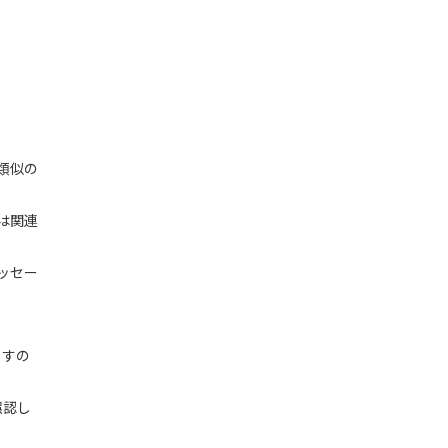
類似の
は関連
ッセー
ますの
誤認し