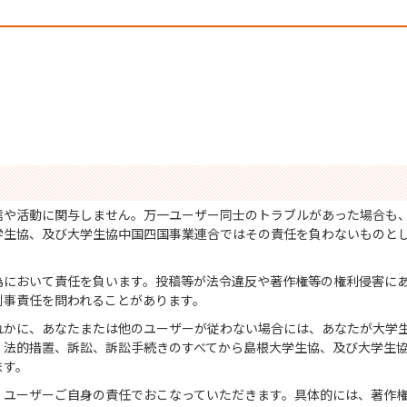
信や活動に関与しません。万一ユーザー同士のトラブルがあった場合も
学生協、及び大学生協中国四国事業連合ではその責任を負わないものと
為において責任を負います。投稿等が法令違反や著作権等の権利侵害に
刑事責任を問われることがあります。
れかに、あなたまたは他のユーザーが従わない場合には、あなたが大学
、法的措置、訴訟、訴訟手続きのすべてから島根大学生協、及び大学生
ます。
、ユーザーご自身の責任でおこなっていただきます。具体的には、著作