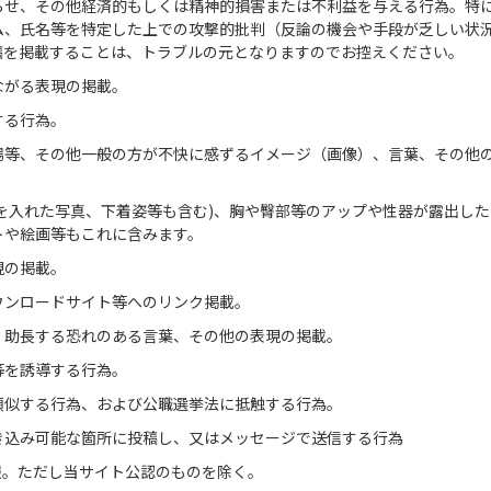
らせ、その他経済的もしくは精神的損害または不利益を与える行為。特
ム、氏名等を特定した上での攻撃的批判（反論の機会や手段が乏しい状
稿を掲載することは、トラブルの元となりますのでお控えください。
ながる表現の掲載。
する行為。
場等、その他一般の方が不快に感ずるイメージ（画像）、言葉、その他
を入れた写真、下着姿等も含む)、胸や臀部等のアップや性器が露出した
トや絵画等もこれに含みます。
現の掲載。
ウンロードサイト等へのリンク掲載。
・助長する恐れのある言葉、その他の表現の掲載。
等を誘導する行為。
類似する行為、および公職選挙法に抵触する行為。
き込み可能な箇所に投稿し、又はメッセージで送信する行為
報。ただし当サイト公認のものを除く。