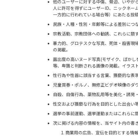
他のユーザーに対する中傷、脅迫、いやが
人に許可を得ずにユーザーID、ニックネー
一方的に行われている場合等）にあたる投
民族・人種・性別・年齢等による差別につ
宗教活動、宗教団体への勧誘、これらに類
暴力的、グロテスクな写真、死体・殺害現
の掲載。
露出度の高いヌード写真(モザイク、ぼかし
等、卑猥と判断される画像の掲載。イラス
性行為や性器に該当する言葉、猥褻的な表
児童買春・ポルノ、無修正ビデオ映像のダ
自殺、自傷行為、薬物乱用等を美化・誘発
性交および猥褻な行為を目的とした出会い
選挙の事前運動、選挙運動またはこれらに
次に掲げる内容の情報を、当サイト内の書
商業用の広告、宣伝を目的とする情