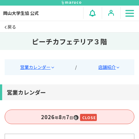
maruco
岡山大学生協 公式
戻る
ピーチカフェテリア３階
営業カレンダー
/
店舗紹介
営業カレンダー
2026
8
7
年
⽉
⽇
金
CLOSE