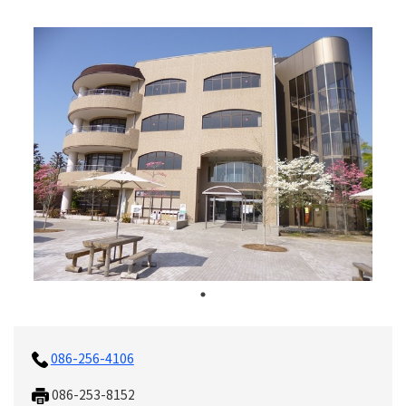
086-256-4106
086-253-8152