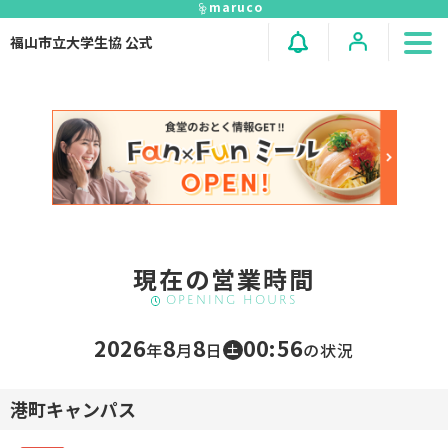
maruco
福山市立大学生協 公式
現在の営業時間
Opening hours
2026
8
8
00:56
年
⽉
⽇
の状況
土
港町キャンパス