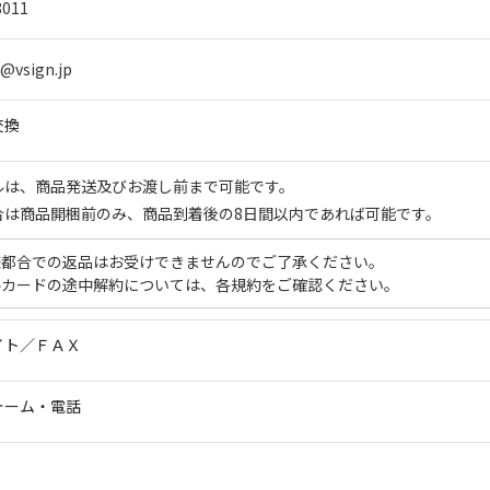
8011
@vsign.jp
交換
ルは、商品発送及びお渡し前まで可能です。
合は商品開梱前のみ、商品到着後の8日間以内であれば可能です。
様都合での返品はお受けできませんのでご了承ください。
ルカードの途中解約については、各規約をご確認ください。
イト／ＦＡＸ
ォーム・電話