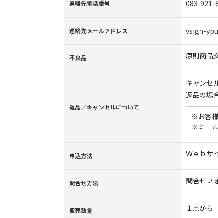
083-921-
連絡先電話番号
vsign-ypu
連絡先メールアドレス
原則商品
不良品
キャンセ
返品の場
返品／キャンセルについて
※お客
※ミー
Ｗｅｂサ
申込方法
問合せフ
問合せ方法
１点から
販売数量