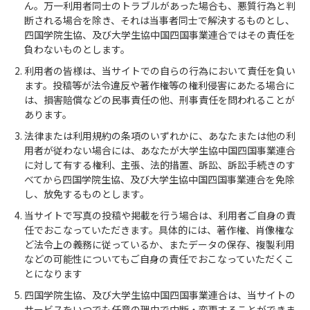
ん。万一利用者同士のトラブルがあった場合も、悪質行為と判
断される場合を除き、それは当事者同士で解決するものとし、
四国学院生協、及び大学生協中国四国事業連合ではその責任を
負わないものとします。
利用者の皆様は、当サイトでの自らの行為において責任を負い
ます。投稿等が法令違反や著作権等の権利侵害にあたる場合に
は、損害賠償などの民事責任の他、刑事責任を問われることが
あります。
法律または利用規約の条項のいずれかに、あなたまたは他の利
用者が従わない場合には、あなたが大学生協中国四国事業連合
に対して有する権利、主張、法的措置、訴訟、訴訟手続きのす
べてから四国学院生協、及び大学生協中国四国事業連合を免除
し、放免するものとします。
当サイトで写真の投稿や掲載を行う場合は、利用者ご自身の責
任でおこなっていただきます。具体的には、著作権、肖像権な
ど法令上の義務に従っているか、またデータの保存、複製利用
などの可能性についてもご自身の責任でおこなっていただくこ
とになります
四国学院生協、及び大学生協中国四国事業連合は、当サイトの
サービスをいつでも任意の理由で中断・変更することができま