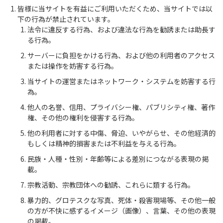
皆様に当サイトを有益にご利用いただくため、当サイトでは以
下の行為が禁止されています。
法令に違反する行為、および違法な行為を勧誘または助長す
る行為。
サーバーに負担をかける行為、および他の利用者のアクセス
または操作を妨害する行為。
当サイトの運営またはネットワーク・システムを妨害する行
為。
他人の名誉、信用、プライバシー権、パブリシティ権、著作
権、その他の権利を侵害する行為。
他の利用者に対する中傷、脅迫、いやがらせ、その他経済的
もしくは精神的損害または不利益を与える行為。
民族・人種・性別・年齢等による差別につながる表現の掲
載。
宗教活動、宗教団体への勧誘、これらに類する行為。
暴力的、グロテスクな写真、死体・殺害現場等、その他一般
の方が不快に感ずるイメージ（画像）、言葉、その他の表現
の掲載。