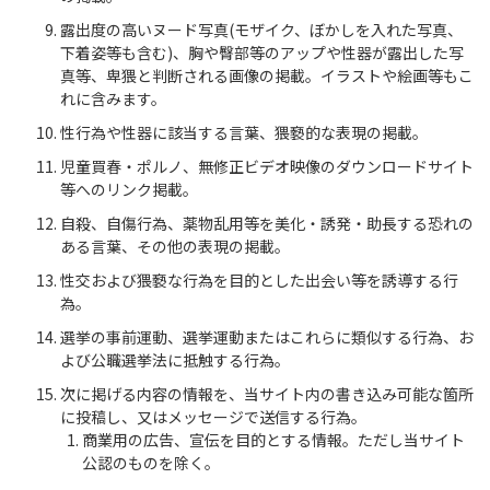
露出度の高いヌード写真(モザイク、ぼかしを入れた写真、
下着姿等も含む)、胸や臀部等のアップや性器が露出した写
真等、卑猥と判断される画像の掲載。イラストや絵画等もこ
れに含みます。
性行為や性器に該当する言葉、猥褻的な表現の掲載。
児童買春・ポルノ、無修正ビデオ映像のダウンロードサイト
等へのリンク掲載。
自殺、自傷行為、薬物乱用等を美化・誘発・助長する恐れの
ある言葉、その他の表現の掲載。
性交および猥褻な行為を目的とした出会い等を誘導する行
為。
選挙の事前運動、選挙運動またはこれらに類似する行為、お
よび公職選挙法に抵触する行為。
次に掲げる内容の情報を、当サイト内の書き込み可能な箇所
に投稿し、又はメッセージで送信する行為。
商業用の広告、宣伝を目的とする情報。ただし当サイト
公認のものを除く。