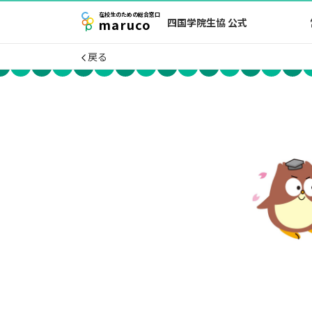
在校生
のための
総合窓口
maruco
四国学院生協 公式
戻る