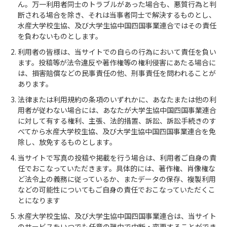
ん。万一利用者同士のトラブルがあった場合も、悪質行為と判
断される場合を除き、それは当事者同士で解決するものとし、
水産大学校生協、及び大学生協中国四国事業連合ではその責任
を負わないものとします。
利用者の皆様は、当サイトでの自らの行為において責任を負い
ます。投稿等が法令違反や著作権等の権利侵害にあたる場合に
は、損害賠償などの民事責任の他、刑事責任を問われることが
あります。
法律または利用規約の条項のいずれかに、あなたまたは他の利
用者が従わない場合には、あなたが大学生協中国四国事業連合
に対して有する権利、主張、法的措置、訴訟、訴訟手続きのす
べてから水産大学校生協、及び大学生協中国四国事業連合を免
除し、放免するものとします。
当サイトで写真の投稿や掲載を行う場合は、利用者ご自身の責
任でおこなっていただきます。具体的には、著作権、肖像権な
ど法令上の義務に従っているか、またデータの保存、複製利用
などの可能性についてもご自身の責任でおこなっていただくこ
とになります
水産大学校生協、及び大学生協中国四国事業連合は、当サイト
のサービスをいつでも任意の理由で中断・変更することができ