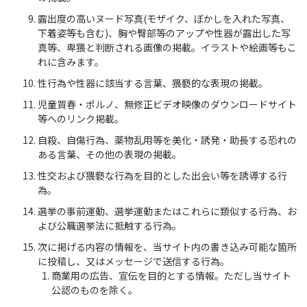
露出度の高いヌード写真(モザイク、ぼかしを入れた写真、
下着姿等も含む)、胸や臀部等のアップや性器が露出した写
真等、卑猥と判断される画像の掲載。イラストや絵画等もこ
れに含みます。
性行為や性器に該当する言葉、猥褻的な表現の掲載。
児童買春・ポルノ、無修正ビデオ映像のダウンロードサイト
等へのリンク掲載。
自殺、自傷行為、薬物乱用等を美化・誘発・助長する恐れの
ある言葉、その他の表現の掲載。
性交および猥褻な行為を目的とした出会い等を誘導する行
為。
選挙の事前運動、選挙運動またはこれらに類似する行為、お
よび公職選挙法に抵触する行為。
次に掲げる内容の情報を、当サイト内の書き込み可能な箇所
に投稿し、又はメッセージで送信する行為。
商業用の広告、宣伝を目的とする情報。ただし当サイト
公認のものを除く。