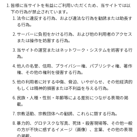
皆様に当サイトを有益にご利用いただくため、当サイトでは以
下の行為が禁止されています。
法令に違反する行為、および違法な行為を勧誘または助長す
る行為。
サーバーに負担をかける行為、および他の利用者のアクセス
または操作を妨害する行為。
当サイトの運営またはネットワーク・システムを妨害する行
為。
他人の名誉、信用、プライバシー権、パブリシティ権、著作
権、その他の権利を侵害する行為。
他の利用者に対する中傷、脅迫、いやがらせ、その他経済的
もしくは精神的損害または不利益を与える行為。
民族・人種・性別・年齢等による差別につながる表現の掲
載。
宗教活動、宗教団体への勧誘、これらに類する行為。
暴力的、グロテスクな写真、死体・殺害現場等、その他一般
の方が不快に感ずるイメージ（画像）、言葉、その他の表現
の掲載。