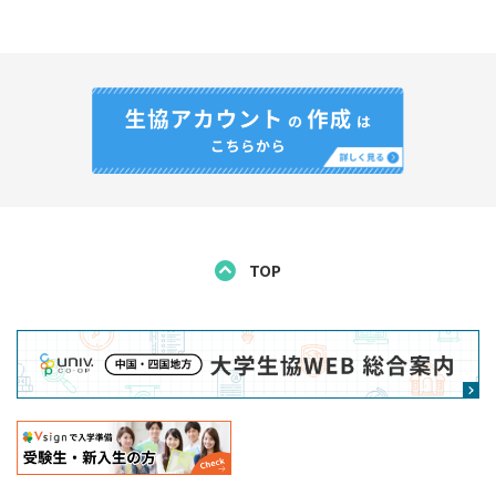
用規約が存在する場合は、その利用規約をご確認くだ
用規約の内容を承諾の上、利用することになります。
さい。
2. ユーザーの資格
第3条 取得する情報
当サイトを利用できるユーザーは以下の方です。
取得する情報の取扱い
当サイトご利用にあたり、利用者から提供される
島根大学生協に係る大学の学生およびその保護者
個人データは、島根大学生協、及び大学生協中国
四国事業連合が取得し、2のとおり共同利用しま
す。
3. アカウント
TOP
なお、アカウント登録は島根大学生協に対して行
うため、島根大学生協以外の会員大学生協が当該
本サービスの利用に際して、情報を登録のうえ、アカ
利用者の個人データを取得・利用することはあり
ウントの作成（以下「生協アカウント」という）が必
ません。
要となります。この場合、ユーザーの皆さまは、真
実、正確かつ完全な情報を登録しなければならず、常
共同して利用する項目
に最新の情報となるよう修正しなければなりません。
氏名、性別、住所、電話番号、携帯電話番号、メール
ユーザーの皆さまは、本サービスの利用にて認証情報
アドレス、学部学科（受験・入学予定含む）、その他
を登録する場合、これを不正に利用されないようご自