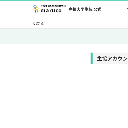
在校生
のための
総合窓口
maruco
島根大学生協 公式
戻る
生協アカウン