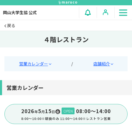
maruco
岡山大学生協 公式
戻る
４階レストラン
営業カレンダー
/
店舗紹介
営業カレンダー
2026
5
15
08:00〜14:00
OPEN
年
⽉
⽇
金
8:00～10:00※朝食のみ 11:00～14:00※レストラン営業