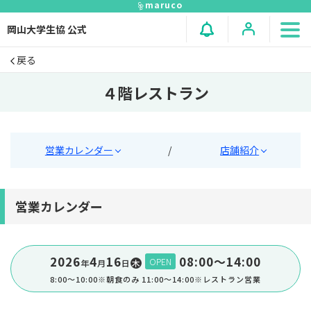
maruco
岡山大学生協 公式
戻る
４階レストラン
営業カレンダー
/
店舗紹介
営業カレンダー
2026
4
16
08:00〜14:00
OPEN
年
⽉
⽇
木
8:00～10:00※朝食のみ 11:00～14:00※レストラン営業