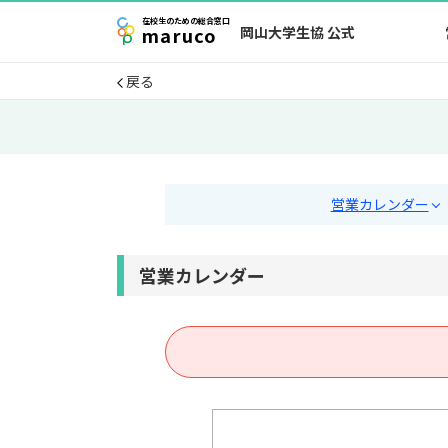
在校生
のための
総合窓口
maruco
岡山大学生協 公式
戻る
営業カレンダー
営業カレンダー