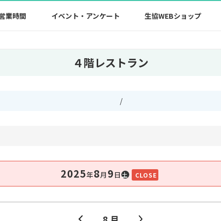
営業時間
イベント・アンケート
生協WEBショップ
４階レストラン
/
2025
8
9
年
⽉
⽇
土
CLOSE
8 月