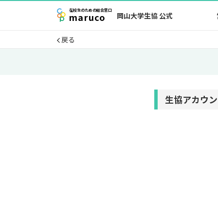
在校生
のための
総合窓口
maruco
岡山大学生協 公式
戻る
生協アカウン