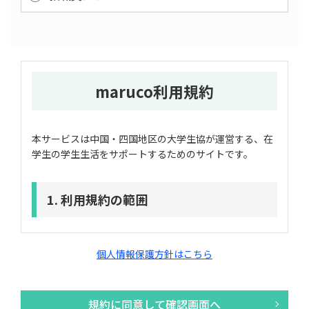
maruco利用規約
本サービスは中国・四国地区の大学生協が運営する、在
学生の学生生活をサポートするためのサイトです。
1. 利用規約の範囲
ユーザーの皆様は岡山大学生活協同組合（以下「岡山大
学生協」という）及び生活協同組合連合会大学生活協同
個人情報保護方針はこちら
組合中国・四国事業連合（以下「大学生協中国四国事業
連合」という）が運営する在学生の学生生活応援サイト
「maruco」（以下「当サイト」という）の利用に関
規約に同意して確認画面へ