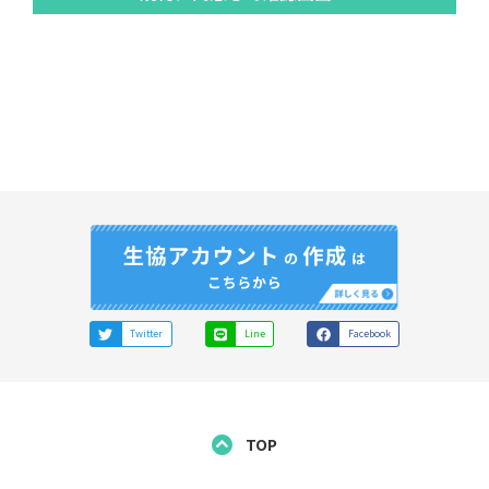
し、以下の利用規約の内容を承諾の上、利用するものと
します。
この利用規約の他に、当サイト内の個別サービスの利用
規約が存在する場合は、その利用規約の内容を承諾の
上、利用することになります。
また、当サイトからリンクされた大学生協中国四国事業
連合に属する会員大学生協（以下「会員大学生協」とい
う）等の他サイトの利用規約が存在する場合は、その利
用規約の内容を承諾の上、利用することになります。
2. ユーザーの資格
当サイトを利用できるユーザーは以下の方です。
Twitter
Line
Facebook
岡山大学生協に係る大学の学生およびその保護者
TOP
3. アカウント