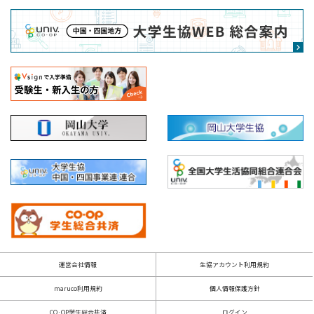
本サービスの利用に際して、情報を登録のうえ、アカ
ウントの作成（以下「生協アカウント」という）が必
要となります。この場合、ユーザーの皆さまは、真
実、正確かつ完全な情報を登録しなければならず、常
に最新の情報となるよう修正しなければなりません。
ユーザーの皆さまは、本サービスの利用にて認証情報
を登録する場合、これを不正に利用されないようご自
身の責任で厳重に管理しなければなりません。岡山大
学生協は、登録された認証情報を利用して行われた一
切の行為を、ユーザーご本人の行為とみなすことがで
きます。
生協アカウントに関しては、「生協アカウント利用規
約」をご確認ください。
4. 禁止行為
運営会社情報
生協アカウント利用規約
皆様に当サイトを有益にご利用いただくため、当サイト
maruco利用規約
個人情報保護方針
では以下の行為が禁止されています。
CO·OP学生総合共済
ログイン